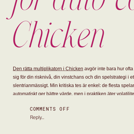
Chicken
Den rätta multiplikatorn i Chicken
avgör inte bara hur ofta
sig för din risknivå, din vinstchans och din spelstrategi i
slentrianmässigt. Min kritiska tes är enkel: de flesta spelar
automatiskt ger bättre värde, men i praktiken äter volatil
därför börja med självgranskning: spelar du för att träffa of
ON
COMMENTS OFF
Svaret styr allt.
RÄTT
Reply...
2021: När auto ca
MULTIPLIKATOR
FÖR