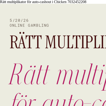
Rätt multiplikator för auto-cashout i Chicken 7032452208
5/20/26
ONLINE GAMBLING
RÄTT MULTIPL
CASHOUT I CH
Rätt multi
för auto-c